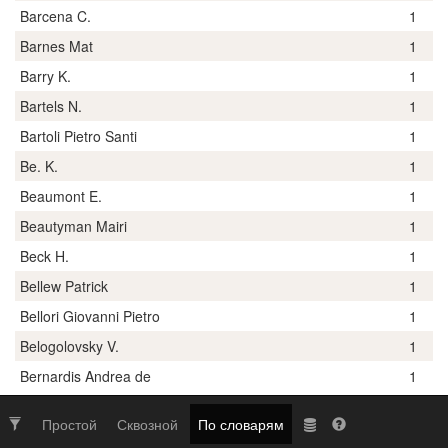
Barcena C.
1
Barnes Mat
1
Barry K.
1
Bartels N.
1
Bartoli Pietro Santi
1
Be. K.
1
Beaumont E.
1
Beautyman Mairi
1
Beck H.
1
Bellew Patrick
1
Bellori Giovanni Pietro
1
Belogolovsky V.
1
Bernardis Andrea de
1
Простой
Сквозной
По словарям