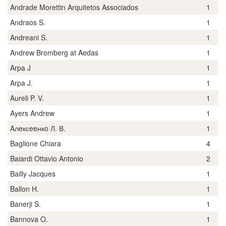
Andrade Morettin Arquitetos Associados
1
Andraos S.
1
Andreani S.
1
Andrew Bromberg at Aedas
1
Arpa J
1
Arpa J.
1
Aureli P. V.
1
Ayers Andrew
1
Aлeксeeнкo Л. В.
1
Baglione Chiara
4
Baiardi Ottavio Antonio
2
Bailly Jacques
1
Ballon H.
1
Banerji S.
1
Bannova O.
1